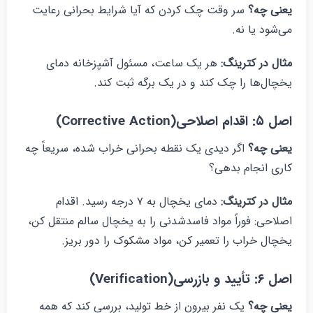
عنی چه؟
سر وقت چک کردن که آیا شرایط بحرانی رعایت
ی‌شود یا نه.
ثال در کترینگ
:
هر یک ساعت، مسئول آشپزخانه دمای
خچال‌ها را چک کند و در یک برگه ثبت کند.
ل ۵: اقدام اصلاحی(Corrective Action)
عنی چه؟
اگر دیدی یک نقطه بحرانی خراب شده، سریعاً چه
اری انجام بدهی؟
ثال در کترینگ
:
دمای یخچال به ۷ درجه رسید. اقدام
صلاحی: فوراً مواد فاسدشدنی را به یخچال سالم منتقل کن،
خچال خراب را تعمیر کن، مواد مشکوک را دور بریز.
ل ۶: تأیید و بازرسی(Verification)
عنی چه؟
یک نفر بیرون از خط تولید، بررسی کند که همه