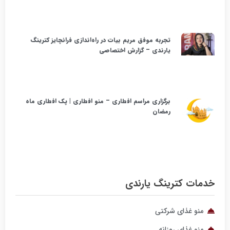
تجربه موفق مریم بیات در راه‌اندازی فرانچایز کترینگ
یارندی – گزارش اختصاصی
برگزاری مراسم افطاری – منو افطاری | پک افطاری ماه
رمضان
دمات کترینگ یارندی
منو غذای شرکتی
منو غذای روزانه