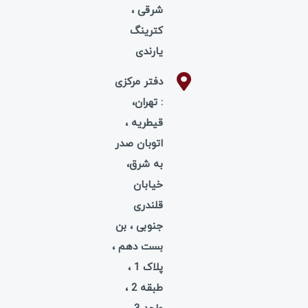
شرقی ،
کترینگ
یارندی
دفتر مرکزی
: تهران،
قیطریه ،
اتوبان صدر
به شرق،
خیابان
قلندری
جنوبی ، بن
بست دهم ،
پلاک 1 ،
طبقه 2 ،