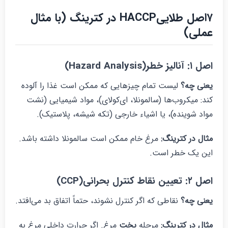
۷اصل طلاییHACCP در کترینگ (با مثال
ملی)
ل ۱: آنالیز خطر(Hazard Analysis)
عنی چه؟
لیست تمام چیزهایی که ممکن است غذا را آلوده
ند: میکروب‌ها (سالمونلا، ای‌کولای)، مواد شیمیایی (نشت
واد شوینده)، یا اشیاء خارجی (تکه شیشه، پلاستیک).
ثال در کترینگ
:
مرغ خام ممکن است سالمونلا داشته باشد.
ین یک خطر است.
ل ۲: تعیین نقاط کنترل بحرانی(CCP)
عنی چه؟
نقاطی که اگر کنترل نشوند، حتماً اتفاق بد می‌افتد.
ثال در کترینگ
:
مرحله
پخت
مرغ. اگر حرارت داخلی مرغ به