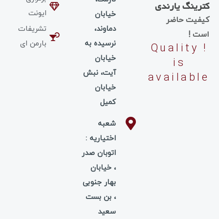
رینگ یارندی
ایونت
خیابان
فیت حاضر
دماوند،
تشریفات
ت !
نرسیده به
بارمن ای
! Quality
خیابان
is
آیت، نبش
availabl
خیابان
کمیل
شعبه
اختیاریه :
اتوبان صدر
، خیابان
بهار جنوبی
، بن بست
سعید