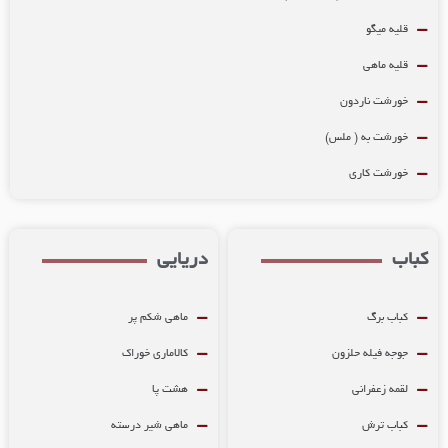
قلیه میگو
قلیه ماهی
خورشت ناردون
خورشت به ( ملس)
خورشت کاری
اب
دریایی
کباب برگ
ماهی شکم پر
جوجه فیله حلزون
کالاماری خوراک
لقمه زعفرانی
هشت پا
کباب ترش
ماهی شیر درسته