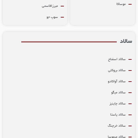
موساکا
میرزاقاسمی
سوپ جو
لاد
سالاد اسفناج
سالاد بروکلی
سالاد آواکادو
سالاد میگو
سالاد چاینیز
سالاد پاستا
سالاد خرچنگ
سالاد میموسا