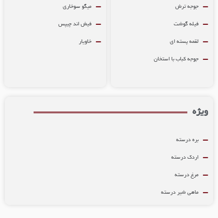
جوجه ترش
میگو سوخاری
فیله گوشت
فیش اند چیپس
لقمه پسته ای
خاویار
جوجه کباب با استخان
ژه
بره درسته
اردک درسته
مرغ درسته
ماهی شیر درسته