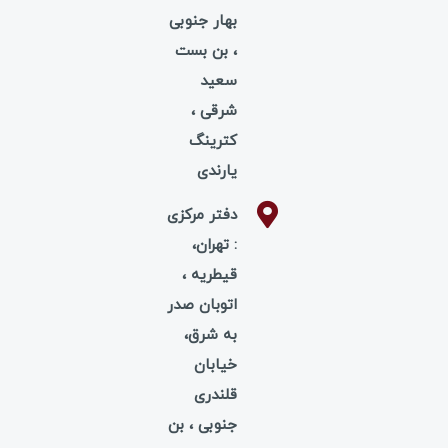
بهار جنوبی
، بن بست
سعید
شرقی ،
کترینگ
یارندی
دفتر مرکزی
: تهران،
قیطریه ،
اتوبان صدر
به شرق،
خیابان
قلندری
جنوبی ، بن