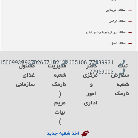
سالاد امریکایی
سالاد کرفس
سالاد برزیلی لوبیا چشم بلبلی
سالاد فصل
09915009939
09370265710
02122605106
77939931
ثبت
دفتر
مدیریت
مسئول
77959003
فارش
مرکزی
شعبه
غذای
عبه
و
نارمک
سازمانی
ارمک
امور
(
اداری
مریم
بیات
)
اخذ شعبه جدید