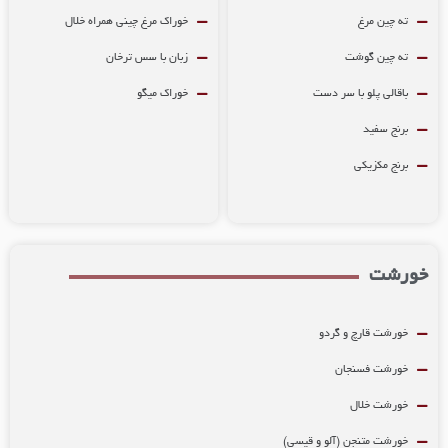
ته چین مرغ
خوراک مرغ چینی همراه خلال
ته چین گوشت
زبان با سس ترخان
باقالی پلو با سر دست
خوراک میگو
برنج سفید
برنج مکزیکی
رشت
خورشت قارچ و گردو
خورشت فسنجان
خورشت خلال
خورشت متنجن (آلو و قیسی)