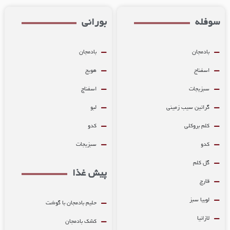
فله
بورانی
بادمجان
بادمجان
اسفناج
هویج
سبزیجات
اسفناچ
گراتین سیب زمینی
لبو
کلم بروکلی
کدو
کدو
سبزیجات
گل کلم
پیش غذا
قارچ
لوبیا سبز
حلیم بادمجان با گوشت
لازانیا
کشک بادمجان