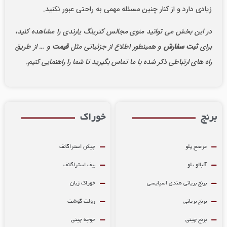
یادی دارد و از کنار چنین مسئله مهمی به راحتی عبور نکنید.
ر این بخش می توانید منوی مجالس کترینگ یارندی را مشاهده کنید،
رای
ثبت سفارش
و همینطور اطلاع از جزئیاتی مثل
قیمت
و … از طریق
اه های ارتباطی ذکر شده با ما تماس بگیرید تا شما را راهنمایی کنیم.
نج
خوراک
مرصع پلو
چیکن استراگانف
آلبالو پلو
بیف استراگانف
برنج بریانی هندی اسپایسی
خوراک زبان
برنج بریانی
رولت گوشت
برنج چینی
جوجه چینی