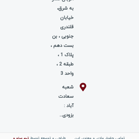
به شرق،
خیابان
قلندری
جنوبی ، بن
بست دهم ،
پلاک 1 ،
طبقه 2 ،
واحد 3
شعبه
سعادت
آباد :
بزودی...
تمامی حقوق مادی و معنوی این
طراحی و توسعه توسط
تیم
سئو
و