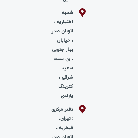
شعبه
اختیاریه :
اتوبان صدر
، خیابان
بهار جنوبی
، بن بست
سعید
شرقی ،
کترینگ
یارندی
دفتر مرکزی
: تهران،
قیطریه ،
اتوبان صدر