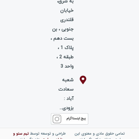
به شرق،
خیابان
قلندری
جنوبی ، بن
بست دهم ،
پلاک 1 ،
طبقه 2 ،
واحد 3
شعبه
سعادت
آباد :
بزودی...
تمامی حقوق مادی و معنوی این
طراحی و توسعه توسط
تیم
سئو
و