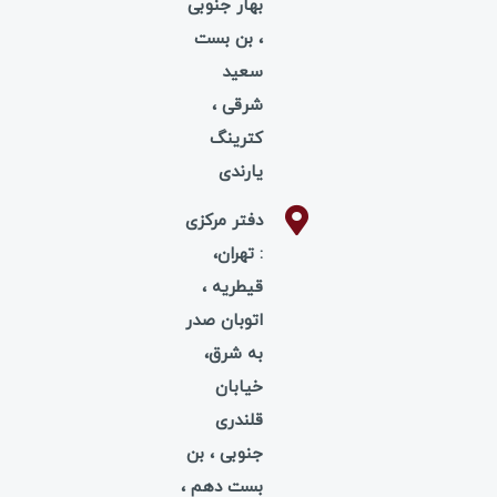
بهار جنوبی
، بن بست
سعید
شرقی ،
کترینگ
یارندی
دفتر مرکزی
: تهران،
قیطریه ،
اتوبان صدر
به شرق،
خیابان
قلندری
جنوبی ، بن
بست دهم ،