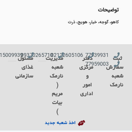
توضیحات
کاهو، گوجه، خیار، هویج، ذرت
09915009939
09370265710
02122605106
77939931
ثبت
دفتر
مدیریت
مسئول
77959003
فارش
مرکزی
شعبه
غذای
عبه
و
نارمک
سازمانی
ارمک
امور
(
اداری
مریم
بیات
)
اخذ شعبه جدید